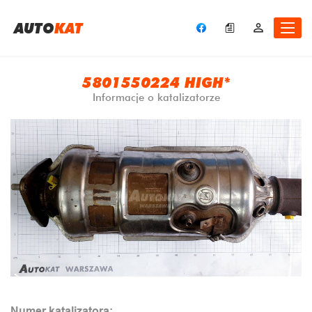
A
UTO
KAT
5801550224 HIGH*
Informacje o katalizatorze
Numer katalizatora: