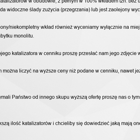
katalizatorów w obudowie, z pełnym w 100% wkładem tzn. bez u
iada widoczne ślady zużycia (przegrzania) lub jest zaolejony w
alony/niekompletny wkład również wyceniamy wyłącznie na miej
bytku monolitu.
wojego katalizatora w cenniku proszę przesłać nam jego zdjęcie
 można liczyć na wyższe ceny niż podane w cenniku, nawet jeże
trzymali Państwo od innego skupu wyższą ofertę proszę nas o ty
szą ilość katalizatorów i chcieliby się dowiedzieć jaką mają o