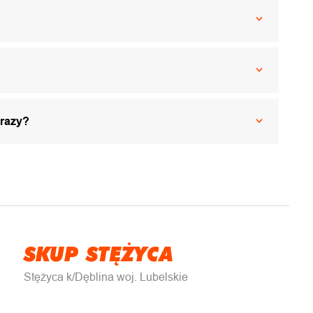
 razy?
SKUP STĘŻYCA
Stężyca k/Dęblina woj. Lubelskie