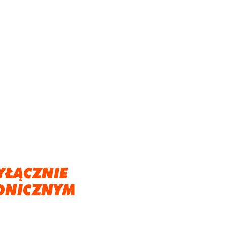
YŁĄCZNIE
ONICZNYM