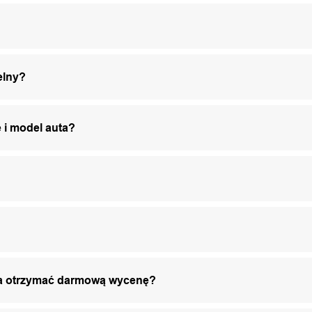
elny?
 i model auta?
żna otrzymać darmową wycenę?