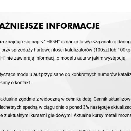
AŻNIEJSZE INFORMACJE
ora znajduje się napis ‘’HIGH” oznacza to wyższą analizę daneg
przy sprzedaży hurtowej ilości katalizatorów (100szt lub 100k
H” nie zawierają informacji o modelu auta w jakim występują.
otyczące modelu aut przypisane do konkretnych numerów katali
simy o kontakt.
aktualne zgodnie z widoczną w cenniku datą. Cennik aktualizowa
lachetnych spadną w ciągu dnia o ponad 3% następuje aktualizac
nie z aktualnymi kursami giełdowymi. Aktualne kursy metali moż