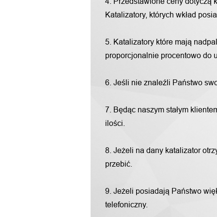
4. Przedstawione ceny dotyczą 
Katalizatory, których wkład pos
5. Katalizatory które mają nadp
proporcjonalnie procentowo do u
6. Jeśli nie znaleźli Państwo s
7. Będąc naszym stałym klientem
ilości.
8. Jeżeli na dany katalizator o
przebić.
9. Jeżeli posiadają Państwo więk
telefoniczny.