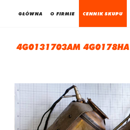
GŁÓWNA
O FIRMIE
CENNIK SKUPU
4G0131703AM 4G0178HA 