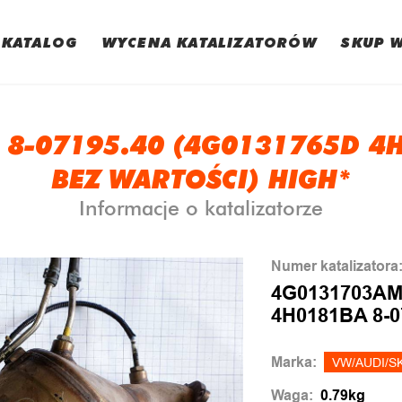
KATALOG
WYCENA KATALIZATORÓW
SKUP 
8-07195.40 (4G0131765D 4H0
BEZ WARTOŚCI) HIGH*
Informacje o katalizatorze
Numer katalizatora
4G0131703AM 
4H0181BA 8-0
Marka:
VW/AUDI/S
Waga:
0.79kg