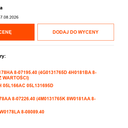
ka
07.08.2026
CENĘ
DODAJ DO WYCENY
ry:
78HA 8-07195.40 (4G0131765D 4H0181BA 8-
EZ WARTOŚCI)
H 05L166AC 05L131695D
8AA 8-07226.40 (4M0131765K 8W0181AA 8-
W0178LA 8-08089.40