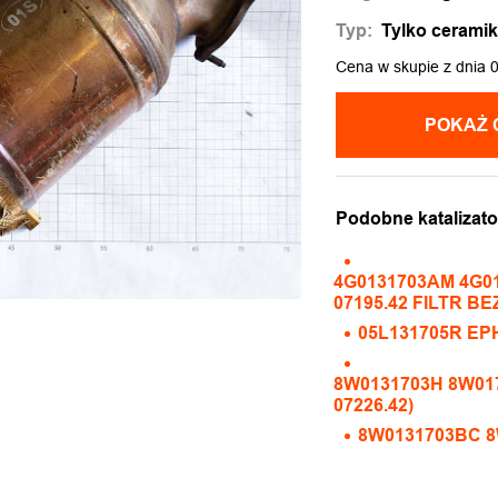
Typ:
Tylko cerami
Cena w skupie z dnia 
POKAŻ 
Podobne katalizato
4G0131703AM 4G01
07195.42 FILTR B
05L131705R EP
8W0131703H 8W017
07226.42)
8W0131703BC 8