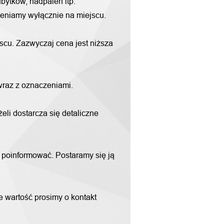
bytków, nadpaleń itp.
yceniamy wyłącznie na miejscu.
scu. Zazwyczaj cena jest niższa
 wraz z oznaczeniami.
li dostarcza się detaliczne
m poinformować. Postaramy się ją
ne wartość prosimy o kontakt