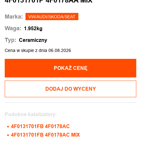
4F0131701P 4F0178AA MIX
Marka:
VW/AUDI/SKODA/SEAT
Waga:
1.952kg
Typ:
Ceramiczny
Cena w skupie z dnia 06.08.2026
POKAŻ CENĘ
DODAJ DO WYCENY
Podobne katalizatory:
4F0131701FB 4F0178AC
4F0131701FB 4F0178AC MIX