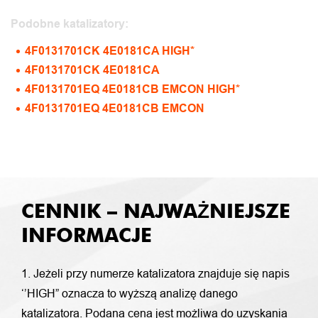
Podobne katalizatory:
4F0131701CK 4E0181CA HIGH*
4F0131701CK 4E0181CA
4F0131701EQ 4E0181CB EMCON HIGH*
4F0131701EQ 4E0181CB EMCON
CENNIK – NAJWAŻNIEJSZE
INFORMACJE
1. Jeżeli przy numerze katalizatora znajduje się napis
‘’HIGH” oznacza to wyższą analizę danego
katalizatora. Podana cena jest możliwa do uzyskania