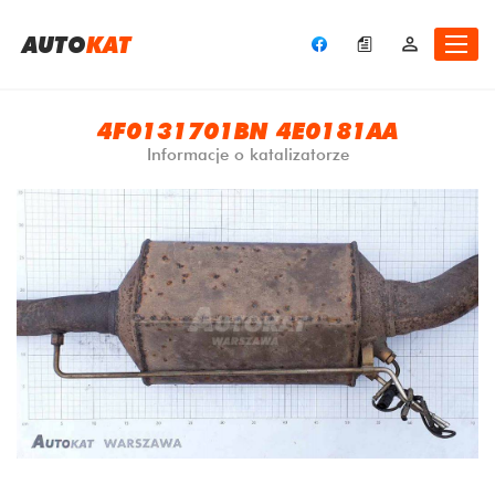
A
UTO
KAT
4F0131701BN 4E0181AA
Informacje o katalizatorze