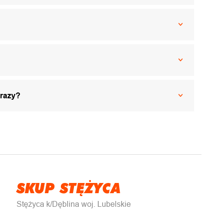
 razy?
SKUP STĘŻYCA
Stężyca k/Dęblina woj. Lubelskie