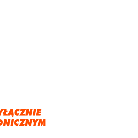
YŁĄCZNIE
ONICZNYM