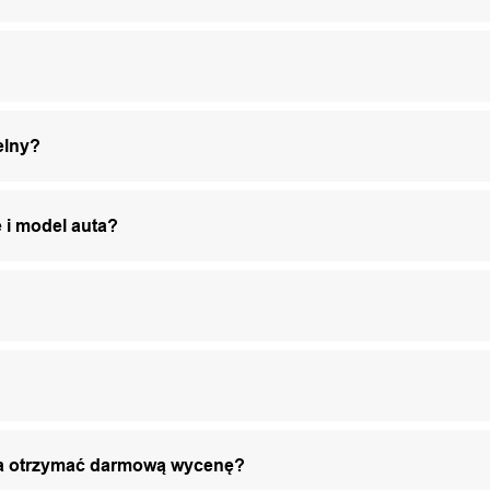
elny?
 i model auta?
żna otrzymać darmową wycenę?