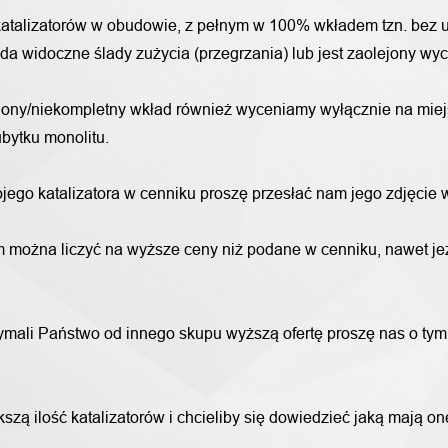
katalizatorów w obudowie, z pełnym w 100% wkładem tzn. bez u
iada widoczne ślady zużycia (przegrzania) lub jest zaolejony w
alony/niekompletny wkład również wyceniamy wyłącznie na miej
bytku monolitu.
wojego katalizatora w cenniku proszę przesłać nam jego zdjęcie
 można liczyć na wyższe ceny niż podane w cenniku, nawet jeże
trzymali Państwo od innego skupu wyższą ofertę proszę nas o ty
szą ilość katalizatorów i chcieliby się dowiedzieć jaką mają o