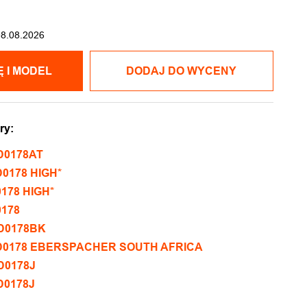
08.08.2026
POKAŻ CENĘ I MODEL
DODAJ DO WYCENY
ry:
D0178AT
0178 HIGH*
178 HIGH*
0178
D0178BK
8D0178 EBERSPACHER SOUTH AFRICA
D0178J
D0178J