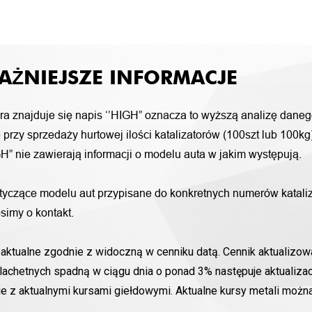
AŻNIEJSZE INFORMACJE
ora znajduje się napis ‘’HIGH” oznacza to wyższą analizę daneg
przy sprzedaży hurtowej ilości katalizatorów (100szt lub 100k
H” nie zawierają informacji o modelu auta w jakim występują.
otyczące modelu aut przypisane do konkretnych numerów katali
simy o kontakt.
aktualne zgodnie z widoczną w cenniku datą. Cennik aktualizowa
lachetnych spadną w ciągu dnia o ponad 3% następuje aktualizac
nie z aktualnymi kursami giełdowymi. Aktualne kursy metali moż