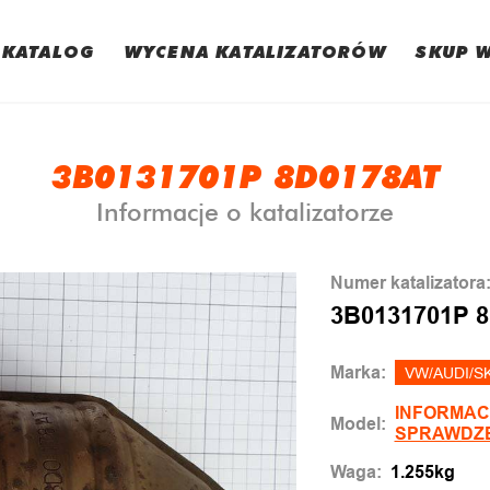
KATALOG
WYCENA KATALIZATORÓW
SKUP 
3B0131701P 8D0178AT
Informacje o katalizatorze
Numer katalizatora
3B0131701P 
Marka:
VW/AUDI/S
INFORMAC
Model:
SPRAWDZ
Waga:
1.255kg