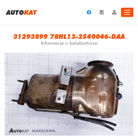
A
UTO
KAT
31293899 78HL13-2540046-DAA
Informacje o katalizatorze