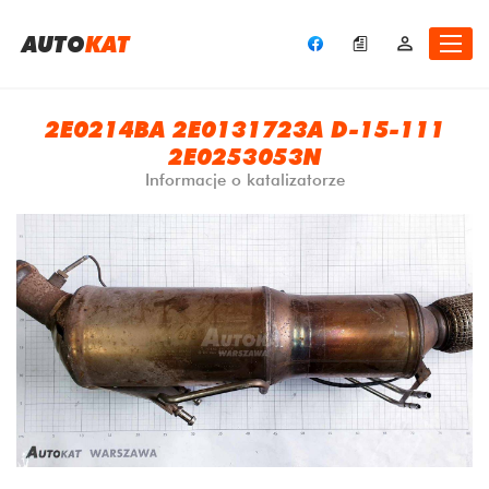
A
UTO
KAT
2E0214BA 2E0131723A D-15-111
2E0253053N
Informacje o katalizatorze