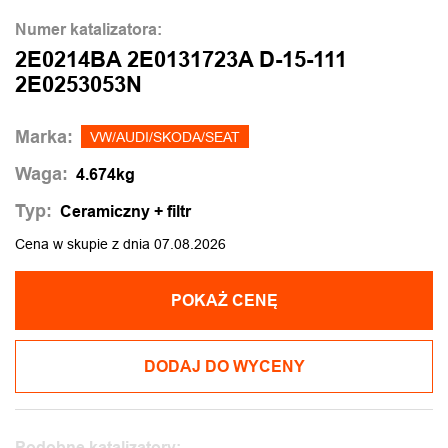
Numer katalizatora:
2E0214BA 2E0131723A D-15-111
2E0253053N
Marka:
VW/AUDI/SKODA/SEAT
Waga:
4.674kg
Typ:
Ceramiczny + filtr
Cena w skupie z dnia 07.08.2026
POKAŻ CENĘ
DODAJ DO WYCENY
Podobne katalizatory: