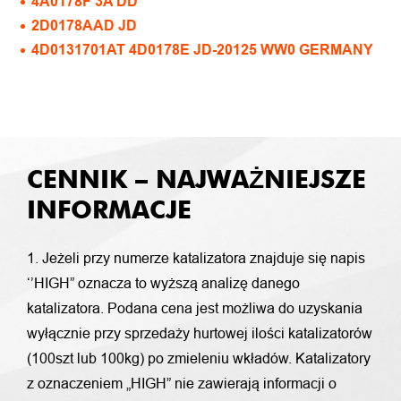
4A0178F 3A DD
2D0178AAD JD
4D0131701AT 4D0178E JD-20125 WW0 GERMANY
CENNIK – NAJWAŻNIEJSZE
INFORMACJE
1. Jeżeli przy numerze katalizatora znajduje się napis
‘’HIGH” oznacza to wyższą analizę danego
katalizatora. Podana cena jest możliwa do uzyskania
wyłącznie przy sprzedaży hurtowej ilości katalizatorów
(100szt lub 100kg) po zmieleniu wkładów. Katalizatory
z oznaczeniem „HIGH” nie zawierają informacji o