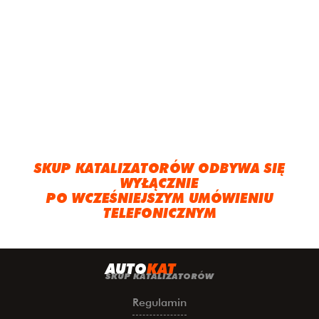
SKUP KATALIZATORÓW ODBYWA SIĘ
WYŁĄCZNIE
PO WCZEŚNIEJSZYM UMÓWIENIU
TELEFONICZNYM
A
UTO
KAT
SKUP KATALIZATORÓW
Regulamin