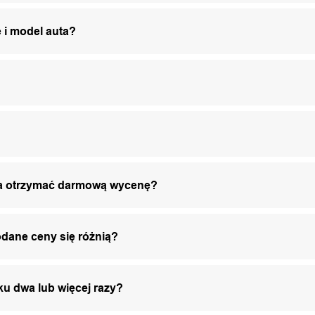
 i model auta?
żna otrzymać darmową wycenę?
odane ceny się różnią?
ku dwa lub więcej razy?