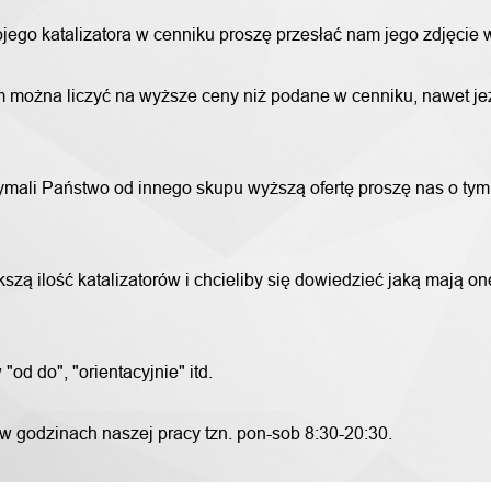
wojego katalizatora w cenniku proszę przesłać nam jego zdjęcie
 można liczyć na wyższe ceny niż podane w cenniku, nawet jeże
trzymali Państwo od innego skupu wyższą ofertę proszę nas o ty
szą ilość katalizatorów i chcieliby się dowiedzieć jaką mają o
od do", "orientacyjnie" itd.
 w godzinach naszej pracy tzn. pon-sob 8:30-20:30.