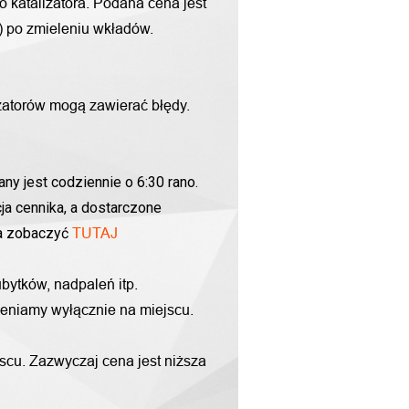
o katalizatora. Podana cena jest
g) po zmieleniu wkładów.
zatorów mogą zawierać błędy.
ny jest codziennie o 6:30 rano.
ja cennika, a dostarczone
na zobaczyć
TUTAJ
bytków, nadpaleń itp.
yceniamy wyłącznie na miejscu.
scu. Zazwyczaj cena jest niższa