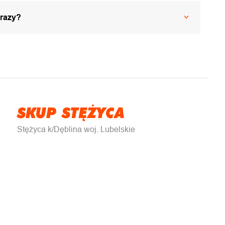
 razy?
SKUP STĘŻYCA
Stężyca k/Dęblina woj. Lubelskie