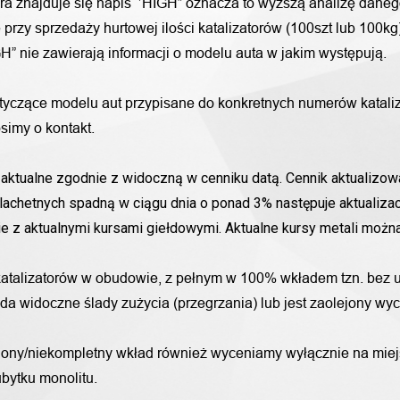
ora znajduje się napis ‘’HIGH” oznacza to wyższą analizę daneg
przy sprzedaży hurtowej ilości katalizatorów (100szt lub 100k
H” nie zawierają informacji o modelu auta w jakim występują.
otyczące modelu aut przypisane do konkretnych numerów katali
simy o kontakt.
aktualne zgodnie z widoczną w cenniku datą. Cennik aktualizowa
lachetnych spadną w ciągu dnia o ponad 3% następuje aktualizac
nie z aktualnymi kursami giełdowymi. Aktualne kursy metali moż
katalizatorów w obudowie, z pełnym w 100% wkładem tzn. bez u
iada widoczne ślady zużycia (przegrzania) lub jest zaolejony w
alony/niekompletny wkład również wyceniamy wyłącznie na miej
bytku monolitu.