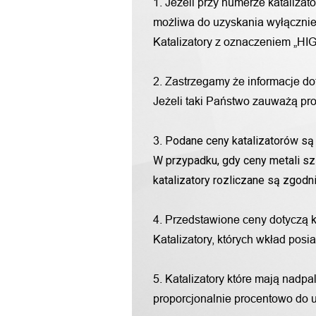
1. Jeżeli przy numerze katalizat
możliwa do uzyskania wyłącznie 
Katalizatory z oznaczeniem „HIG
2. Zastrzegamy że informacje d
Jeżeli taki Państwo zauważą pro
Podane ceny katalizatorów są 
3.
W przypadku, gdy ceny metali sz
katalizatory rozliczane są zgod
4. Przedstawione ceny dotyczą 
Katalizatory, których wkład pos
5. Katalizatory które mają nadp
proporcjonalnie procentowo do u