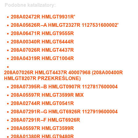
Podobne katalizatory:
208A02472R HMLGT9931R'
208A05626R--A HMLGT2327R 1127531600002'
208A06471R HMLGT9555R
208A00340R HMLGT6444R
208A07026R HMLGT4437R
208A04319R HMLGT1004R
208A07026R HMLGT4437R 40007968 (208A00400R
HMLGT8207R PRZEKREŚLONE)
208A07395R--B HMLGT0907R 1127817600004
208A05597R HMLGT3599R MIX
208A02744R HMLGT0541R
208A07291R--G HMLGT6926R 1127919600004
208A07291R--F HMLGT6926R
208A05597R HMLGT3599R
208A01380R HMLGT9480R