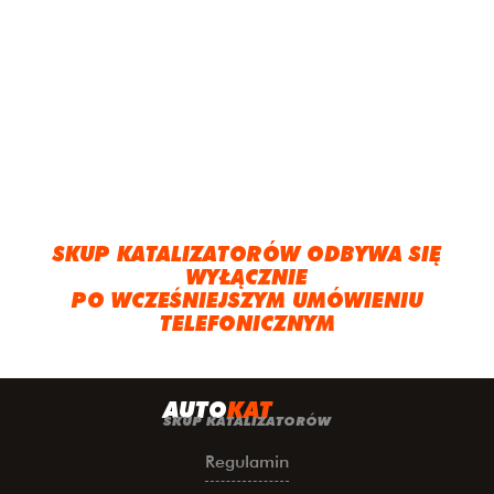
SKUP KATALIZATORÓW ODBYWA SIĘ
WYŁĄCZNIE
PO WCZEŚNIEJSZYM UMÓWIENIU
TELEFONICZNYM
A
UTO
KAT
SKUP KATALIZATORÓW
Regulamin