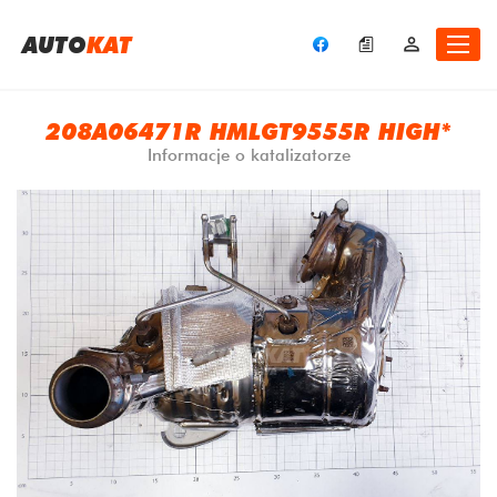
A
UTO
KAT
208A06471R HMLGT9555R HIGH*
Informacje o katalizatorze