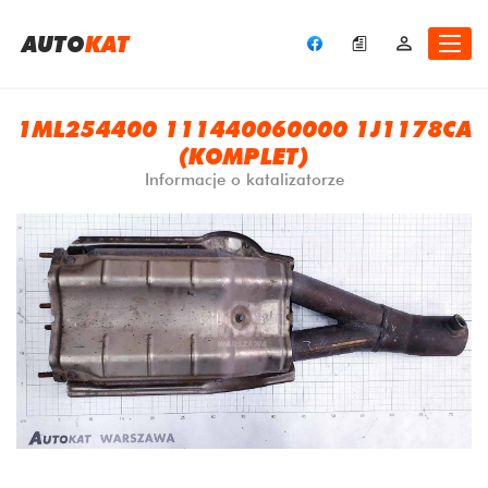
A
UTO
KAT
1ML254400 111440060000 1J1178CA
(KOMPLET)
Informacje o katalizatorze