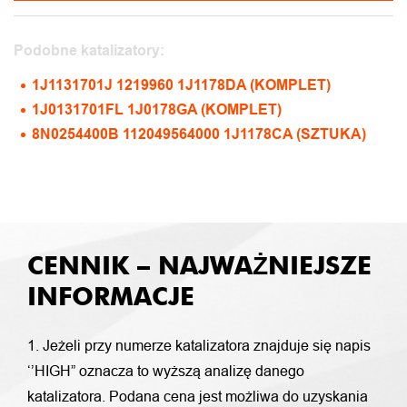
Podobne katalizatory:
1J1131701J 1219960 1J1178DA (KOMPLET)
1J0131701FL 1J0178GA (KOMPLET)
8N0254400B 112049564000 1J1178CA (SZTUKA)
CENNIK – NAJWAŻNIEJSZE
INFORMACJE
1. Jeżeli przy numerze katalizatora znajduje się napis
‘’HIGH” oznacza to wyższą analizę danego
katalizatora. Podana cena jest możliwa do uzyskania