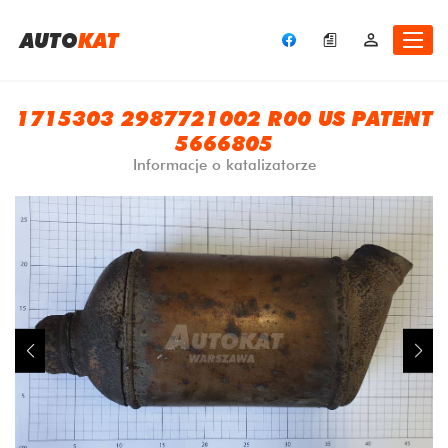
A
UTO
KAT
1715303 2987721002 R00 US PATENT
5666805
Informacje o katalizatorze