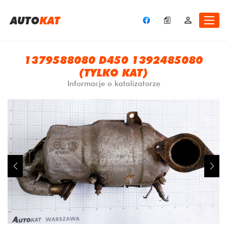
A
UTO
KAT
1379588080 D450 1392485080
(TYLKO KAT)
Informacje o katalizatorze