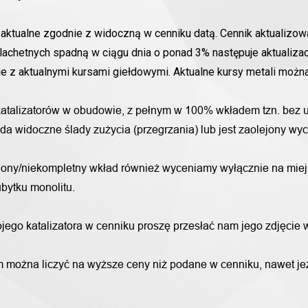
aktualne zgodnie z widoczną w cenniku datą. Cennik aktualizowa
lachetnych spadną w ciągu dnia o ponad 3% następuje aktualizac
nie z aktualnymi kursami giełdowymi. Aktualne kursy metali moż
katalizatorów w obudowie, z pełnym w 100% wkładem tzn. bez u
iada widoczne ślady zużycia (przegrzania) lub jest zaolejony w
alony/niekompletny wkład również wyceniamy wyłącznie na miej
bytku monolitu.
wojego katalizatora w cenniku proszę przesłać nam jego zdjęcie
 można liczyć na wyższe ceny niż podane w cenniku, nawet jeże