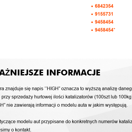
6842354
9155731
9458454
9458454*
AŻNIEJSZE INFORMACJE
ora znajduje się napis ‘’HIGH” oznacza to wyższą analizę daneg
przy sprzedaży hurtowej ilości katalizatorów (100szt lub 100k
H” nie zawierają informacji o modelu auta w jakim występują.
otyczące modelu aut przypisane do konkretnych numerów katali
simy o kontakt.