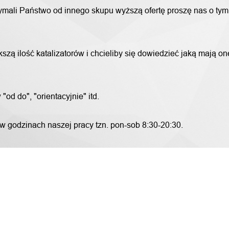
trzymali Państwo od innego skupu wyższą ofertę proszę nas o ty
szą ilość katalizatorów i chcieliby się dowiedzieć jaką mają o
od do", "orientacyjnie" itd.
 w godzinach naszej pracy tzn. pon-sob 8:30-20:30.