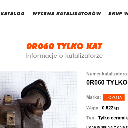
KATALOG
WYCENA KATALIZATORÓW
SKUP 
0R060 TYLKO KAT
Informacje o katalizatorze
Numer katalizatora
0R060 TYLKO
Marka:
TOYOTA
Waga:
0.622kg
Typ:
Tylko cerami
Cena w skupie z dnia 