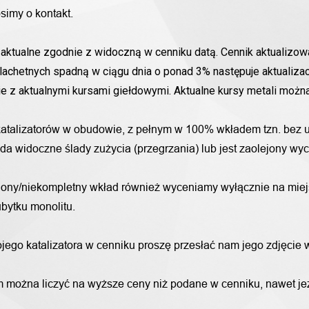
simy o kontakt.
aktualne zgodnie z widoczną w cenniku datą. Cennik aktualizowa
lachetnych spadną w ciągu dnia o ponad 3% następuje aktualizac
nie z aktualnymi kursami giełdowymi. Aktualne kursy metali moż
katalizatorów w obudowie, z pełnym w 100% wkładem tzn. bez u
iada widoczne ślady zużycia (przegrzania) lub jest zaolejony w
alony/niekompletny wkład również wyceniamy wyłącznie na miej
bytku monolitu.
wojego katalizatora w cenniku proszę przesłać nam jego zdjęcie
 można liczyć na wyższe ceny niż podane w cenniku, nawet jeże