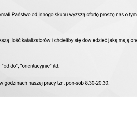
trzymali Państwo od innego skupu wyższą ofertę proszę nas o ty
szą ilość katalizatorów i chcieliby się dowiedzieć jaką mają o
od do", "orientacyjnie" itd.
 w godzinach naszej pracy tzn. pon-sob 8:30-20:30.