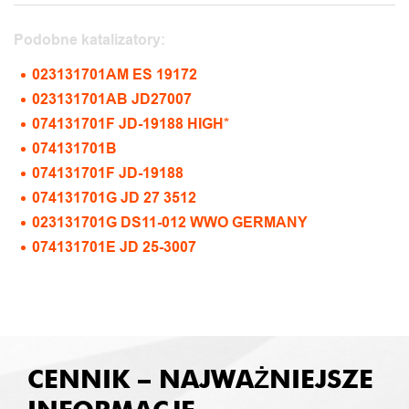
Podobne katalizatory:
023131701AM ES 19172
023131701AB JD27007
074131701F JD-19188 HIGH*
074131701B
074131701F JD-19188
074131701G JD 27 3512
023131701G DS11-012 WWO GERMANY
074131701E JD 25-3007
CENNIK – NAJWAŻNIEJSZE