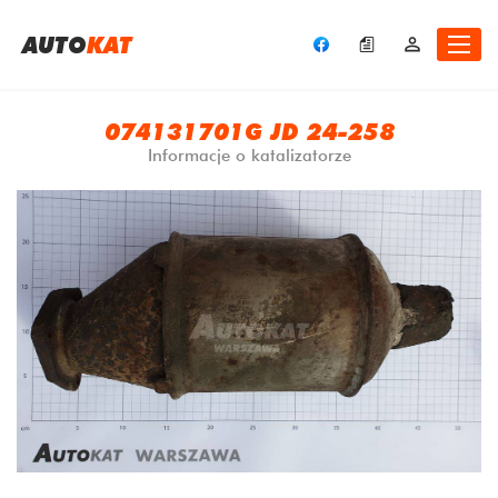
A
UTO
KAT
074131701G JD 24-258
Informacje o katalizatorze